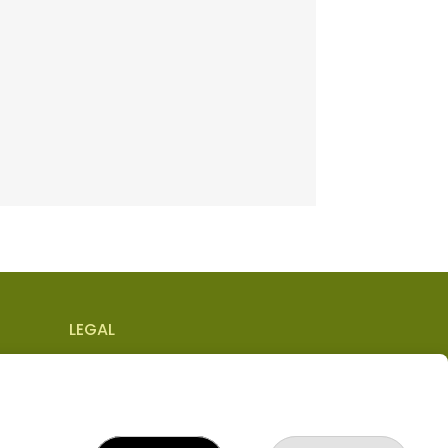
LEGAL
Aviso Legal
EPTOR
Política de Privacidad
Política de Cookies
Condiciones de Compra
Tienda de Lotería Nacional