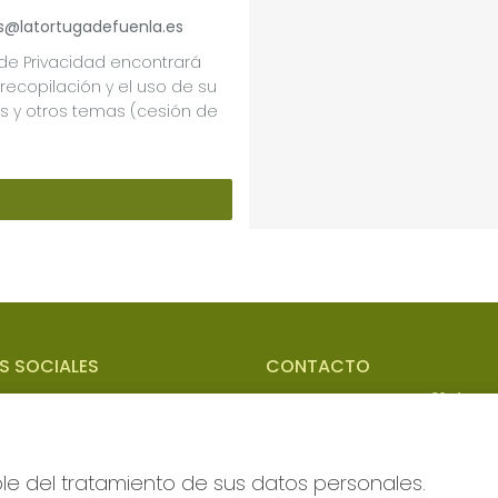
as@latortugadefuenla.es
a de Privacidad encontrará
recopilación y el uso de su
s y otros temas (cesión de
S SOCIALES
CONTACTO
ADMON DE LOTERIAS 21 de
FUENLABRADA (Madrid) REC
OFICIAL Nº96650
910423147
le del tratamiento de sus datos personales.
loterias@latortugadefuenla.es