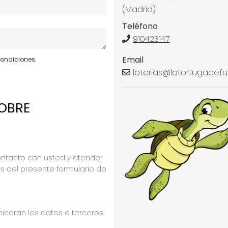
(Madrid)
Teléfono
910423147
Email
condiciones.
loterias@latortugadefu
OBRE
ontacto con usted y atender
vés del presente formulario de
icarán los datos a terceros